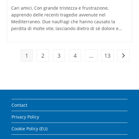
Cari amici, Con grande tristezza e frustrazione,
apprendo delle recenti tragedie avvenute nel
Mediterraneo. Due naufragi che hanno causato la
perdita di molte vite, lasciando dietro di sé dolore e…
1
2
3
4
…
13
Vai alla
Contact
Privacy Policy
Cookie Policy (EU)