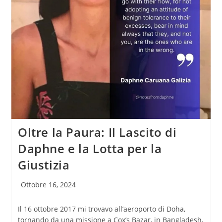
Oltre la Paura: Il Lascito di
Daphne e la Lotta per la
Giustizia
Articolo
Ottobre 16, 2024
pubblicato:
Il 16 ottobre 2017 mi trovavo all’aeroporto di Doha,
tornando da una missione a Cox’s Bazar, in Bangladesh,