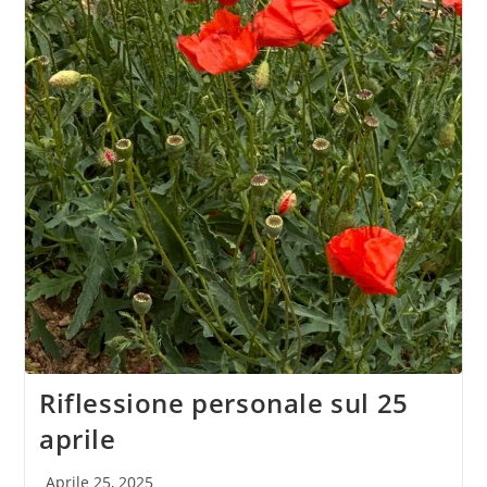
Riflessione personale sul 25
aprile
Articolo
Aprile 25, 2025