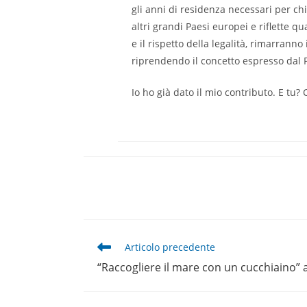
gli anni di residenza necessari per chi
altri grandi Paesi europei e riflette qu
e il rispetto della legalità, rimarrann
riprendendo il concetto espresso dal 
Io ho già dato il mio contributo. E tu?
Leggi
Articolo precedente
altri
“Raccogliere il mare con un cucchiaino” 
articoli