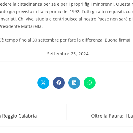
edere la cittadinanza per sé e per i propri figli minorenni. Questa m
anto già previsto in Italia prima del 1992. Tutti gli altri requisiti, 
o invariati. Chi vive, studia e contribuisce al nostro Paese non sarà 
Presidente Mattarella.
 C’è tempo fino al 30 settembre per fare la differenza. Buona firma!
Articolo
Settembre 25, 2024
pubblicato:
Opens
Opens
Opens
Opens
in
in
in
in
a
a
a
a
new
new
new
new
window
window
window
window
a Reggio Calabria
Oltre la Paura: Il L