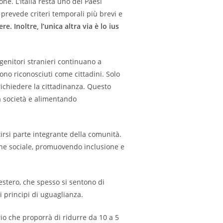
e. L’Italia resta uno dei Paesi
SITO
revede criteri temporali più brevi e
e. Inoltre, l’unica altra via è lo ius
 genitori stranieri continuano a
WEB
ono riconosciuti come cittadini. Solo
richiedere la cittadinanza. Questo
ra società e alimentando
tirsi parte integrante della comunità.
sione sociale, promuovendo inclusione e
estero, che spesso si sentono di
 i principi di uguaglianza.
io che proporrà di ridurre da 10 a 5