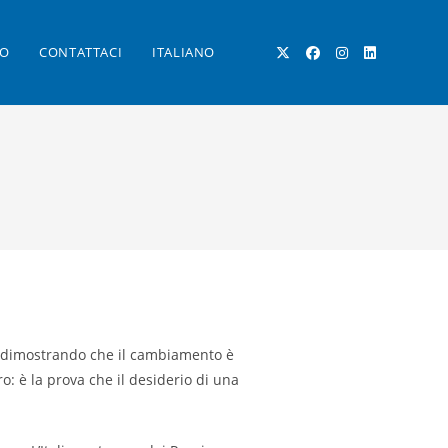
RO
CONTATTACI
ITALIANO
ATTIVA/DISATTIVA
LA
RICERCA
a dimostrando che il cambiamento è
SUL
 è la prova che il desiderio di una