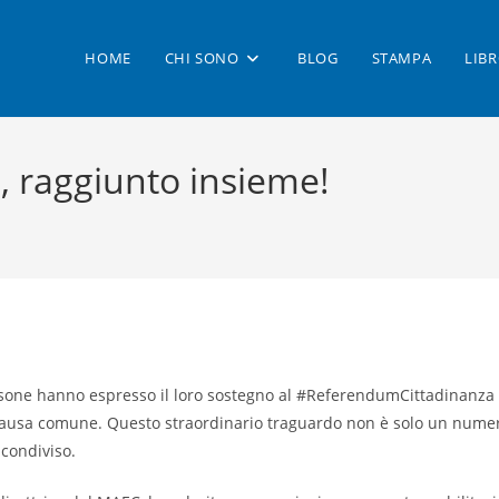
HOME
CHI SONO
BLOG
STAMPA
LIB
o, raggiunto insieme!
persone hanno espresso il loro sostegno al #ReferendumCittadinanz
ausa comune. Questo straordinario traguardo non è solo un numero:
 condiviso.