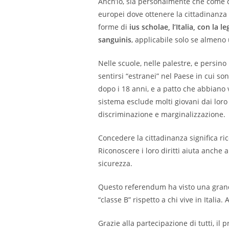
Anch’io, sia personalmente che come di
europei dove ottenere la cittadinanza
forme di
ius scholae, l’Italia, con la 
sanguinis
, applicabile solo se almeno 
Nelle scuole, nelle palestre, e persino
sentirsi “estranei” nel Paese in cui so
dopo i 18 anni, e a patto che abbiano 
sistema esclude molti giovani dai loro
discriminazione e marginalizzazione.
Concedere la cittadinanza significa ri
Riconoscere i loro diritti aiuta anche 
sicurezza.
Questo referendum ha visto una grande 
“classe B” rispetto a chi vive in Italia
Grazie alla partecipazione di tutti, i