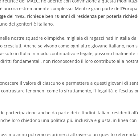
rettrice del MAEC, ho aderito con convinzione a questa mobilitazion
 è ancora estremamente complesso. Mentre gran parte dell’Europa p
legge del 1992, richiede ben 10 anni di residenza per poterla richieder
uno dei genitori è italiano.
 nelle nostre squadre olimpiche, migliaia di ragazzi nati in Italia da
no cresciuti. Anche se vivono come ogni altro giovane italiano, non s
vissuto in Italia in modo continuativo e legale, possono finalmente 
 diritti fondamentali, non riconoscendo il loro contributo alla nost
conoscere il valore di ciascuno e permettere a questi giovani di sen
a contrastare fenomeni come lo sfruttamento, l’illegalità, e l’esclu
partecipazione anche da parte dei cittadini italiani residenti all’
. Anche loro chiedono una politica più inclusiva e giusta, in linea con
l prossimo anno potremo esprimerci attraverso un quesito referendar