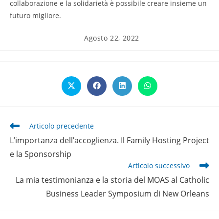
collaborazione e la solidarietà è possibile creare insieme un
futuro migliore.
Articolo
Agosto 22, 2022
pubblicato:
Opens
Opens
Opens
Opens
in
in
in
in
a
a
a
a
new
new
new
new
window
window
window
window
Leggi
Articolo precedente
altri
L’importanza dell’accoglienza. Il Family Hosting Project
articoli
e la Sponsorship
Articolo successivo
La mia testimonianza e la storia del MOAS al Catholic
Business Leader Symposium di New Orleans