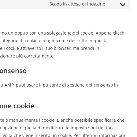
fonts
to
Scopo in attesa di indagine
linkedin
Consent
service
to
litespeed
service
varie
eremo un popup con una spiegazione dei cookie. Appena clicchi
 categorie di cookie e plugin come descritto in questa
re i cookie attraverso il tuo browser, ma prendi in
nzionare più correttamente.
 consenso
 Su AMP, puoi usare il pulsante di gestione del consenso in
zione cookie
te o manualmente i cookie. È anche possibile specificare che
 opzione è quella di modificare le impostazioni del tuo
olta che viene inserito un cookie. Per ulteriori informazioni