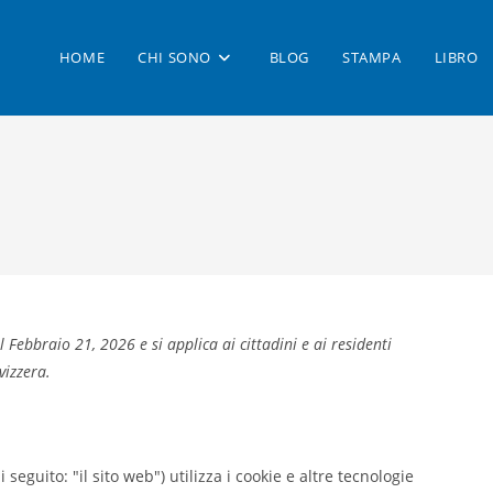
HOME
CHI SONO
BLOG
STAMPA
LIBRO
l Febbraio 21, 2026 e si applica ai cittadini e ai residenti
vizzera.
i seguito: "il sito web") utilizza i cookie e altre tecnologie