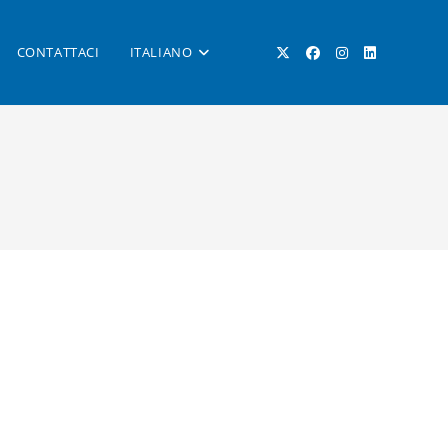
CONTATTACI
ITALIANO
ATTIVA/DISATTIVA
LA
RICERCA
SUL