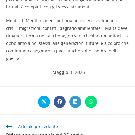
brutalità compiuti con gli stessi strumenti.
Mentre il Mediterraneo continua ad essere testimone di
crisi – migrazioni, conflitti, degrado ambientale – Malta deve
rimanere ferma nel suo impegno verso i valori umanitari. Lo
dobbiamo a noi stessi, alle generazioni future, e a coloro che
continuano a sognare la pace, anche sotto l’ombra della
guerra.
Articolo
Maggio 3, 2025
pubblicato:
Opens
Opens
Opens
Opens
in
in
in
in
a
a
a
a
new
new
new
new
window
window
window
window
Leggi
Articolo precedente
altri