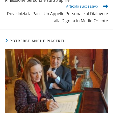
Riflessione personale sul 25 aprile
articoli
Articolo successivo
Dove Inizia la Pace: Un Appello Personale al Dialogo e
alla Dignità in Medio Oriente
POTREBBE ANCHE PIACERTI