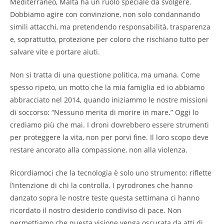
Mediterraneo, Malta ha un ruolo speciale da svolgere.
Dobbiamo agire con convinzione, non solo condannando
simili attacchi, ma pretendendo responsabilità, trasparenza
e, soprattutto, protezione per coloro che rischiano tutto per
salvare vite e portare aiuti.
Non si tratta di una questione politica, ma umana. Come
spesso ripeto, un motto che la mia famiglia ed io abbiamo
abbracciato nel 2014, quando iniziammo le nostre missioni
di soccorso: “Nessuno merita di morire in mare.” Oggi lo
crediamo più che mai. I droni dovrebbero essere strumenti
per proteggere la vita, non per porvi fine. Il loro scopo deve
restare ancorato alla compassione, non alla violenza.
Ricordiamoci che la tecnologia è solo uno strumento: riflette
l’intenzione di chi la controlla. I pyrodrones che hanno
danzato sopra le nostre teste questa settimana ci hanno
ricordato il nostro desiderio condiviso di pace. Non
permettiamo che questa visione venga oscurata da atti di