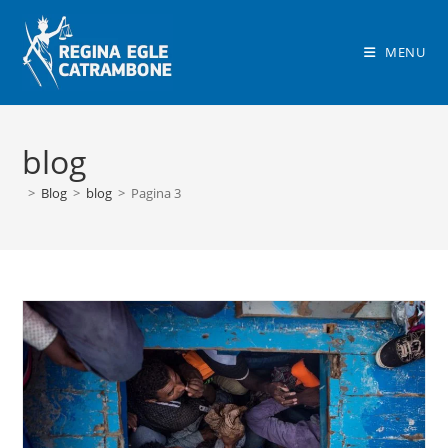
Salta
al
MENU
contenuto
blog
>
Blog
>
blog
>
Pagina 3