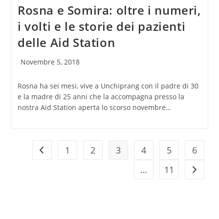
Rosna e Somira: oltre i numeri,
i volti e le storie dei pazienti
delle Aid Station
Articolo
Novembre 5, 2018
pubblicato:
Rosna ha sei mesi, vive a Unchiprang con il padre di 30
e la madre di 25 anni che la accompagna presso la
nostra Aid Station aperta lo scorso novembre…
1
2
3
4
5
6
Vai alla pagina precedente
…
11
Vai alla