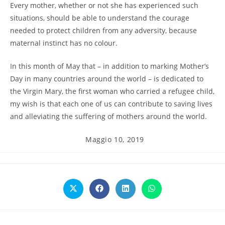
Every mother, whether or not she has experienced such
situations, should be able to understand the courage
needed to protect children from any adversity, because
maternal instinct has no colour.
In this month of May that – in addition to marking Mother’s
Day in many countries around the world – is dedicated to
the Virgin Mary, the first woman who carried a refugee child,
my wish is that each one of us can contribute to saving lives
and alleviating the suffering of mothers around the world.
Articolo
Maggio 10, 2019
pubblicato:
Opens
Opens
Opens
Opens
in
in
in
in
a
a
a
a
new
new
new
new
window
window
window
window