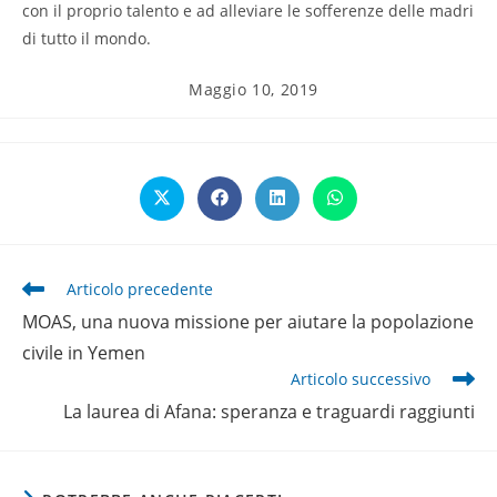
con il proprio talento e ad alleviare le sofferenze delle madri
di tutto il mondo.
Articolo
Maggio 10, 2019
pubblicato:
Opens
Opens
Opens
Opens
in
in
in
in
a
a
a
a
new
new
new
new
window
window
window
window
Leggi
Articolo precedente
altri
MOAS, una nuova missione per aiutare la popolazione
articoli
civile in Yemen
Articolo successivo
La laurea di Afana: speranza e traguardi raggiunti