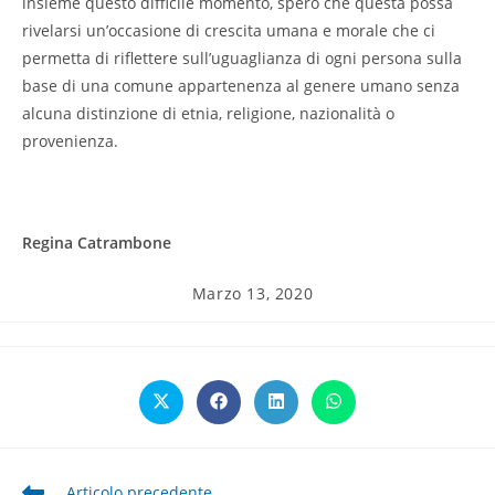
insieme questo difficile momento, spero che questa possa
rivelarsi un’occasione di crescita umana e morale che ci
permetta di riflettere sull’uguaglianza di ogni persona sulla
base di una comune appartenenza al genere umano senza
alcuna distinzione di etnia, religione, nazionalità o
provenienza.
Regina Catrambone
Articolo
Marzo 13, 2020
pubblicato:
Opens
Opens
Opens
Opens
in
in
in
in
a
a
a
a
new
new
new
new
window
window
window
window
Leggi
Articolo precedente