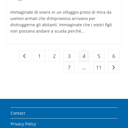
pubblicato:
Immaginate di vivere in un villaggio preso di mira da
uomini armati che d’improvviso arrivano per
distruggerne gli abitanti. Immaginate che i vostri figli
non possano andare a scuola perché…
1
2
3
4
5
6
Vai alla pagina precedente
7
…
11
Vai alla
Contact
Privacy Policy