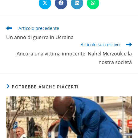
Opens
Opens
Opens
Opens
in
in
in
in
a
a
a
a
new
new
new
new
window
window
window
window
Leggi
Articolo precedente
altri
Un anno di guerra in Ucraina
articoli
Articolo successivo
Ancora una vittima innocente. Nahel Merzouk e la
nostra società
POTREBBE ANCHE PIACERTI