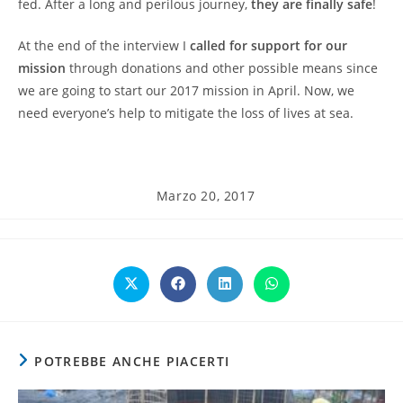
fed. After a long and perilous journey,
they are finally safe
!
At the end of the interview I
called for support for our
mission
through donations and other possible means since
we are going to start our 2017 mission in April. Now, we
need everyone’s help to mitigate the loss of lives at sea.
Articolo
Marzo 20, 2017
pubblicato:
Opens
Opens
Opens
Opens
in
in
in
in
a
a
a
a
new
new
new
new
window
window
window
window
POTREBBE ANCHE PIACERTI