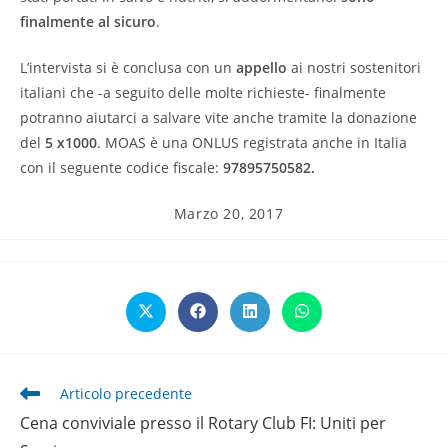
finalmente al sicuro
.
L’intervista si è conclusa con un
appello
ai nostri sostenitori
italiani che -a seguito delle molte richieste- finalmente
potranno aiutarci a salvare vite anche tramite la donazione
del
5 x1000
. MOAS è una ONLUS registrata anche in Italia
con il seguente codice fiscale:
97895750582.
Articolo
Marzo 20, 2017
pubblicato:
Opens
Opens
Opens
Opens
in
in
in
in
a
a
a
a
new
new
new
new
window
window
window
window
Leggi
Articolo precedente
altri
Cena conviviale presso il Rotary Club FI: Uniti per
articoli