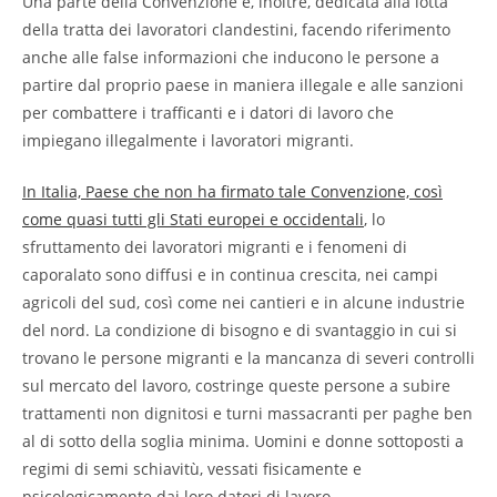
Una parte della Convenzione è, inoltre, dedicata alla lotta
della tratta dei lavoratori clandestini, facendo riferimento
anche alle false informazioni che inducono le persone a
partire dal proprio paese in maniera illegale e alle sanzioni
per combattere i trafficanti e i datori di lavoro che
impiegano illegalmente i lavoratori migranti.
In Italia, Paese che non ha firmato tale Convenzione, così
come quasi tutti gli Stati europei e occidentali
, lo
sfruttamento dei lavoratori migranti e i fenomeni di
caporalato sono diffusi e in continua crescita, nei campi
agricoli del sud, così come nei cantieri e in alcune industrie
del nord. La condizione di bisogno e di svantaggio in cui si
trovano le persone migranti e la mancanza di severi controlli
sul mercato del lavoro, costringe queste persone a subire
trattamenti non dignitosi e turni massacranti per paghe ben
al di sotto della soglia minima. Uomini e donne sottoposti a
regimi di semi schiavitù, vessati fisicamente e
psicologicamente dai loro datori di lavoro.