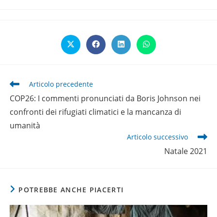
pubblicato:
Opens
Opens
Opens
Opens
in
in
in
in
a
a
a
a
new
new
new
new
window
window
window
window
Leggi
Articolo precedente
altri
COP26: I commenti pronunciati da Boris Johnson nei
articoli
confronti dei rifugiati climatici e la mancanza di
umanità
Articolo successivo
Natale 2021
POTREBBE ANCHE PIACERTI