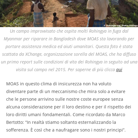
Un campo improvvisato che ospita molti Rohingya in fuga dal
Myanmar per riparare in Bangladesh dove MOAS sta lavorando per
portare assistenza medica ed aiuti umanitari. Questa foto è stata
scattata da XChange, organizzazione sorella del MOAS, che ha diffuso
un primo report sulle condizioni di vita dei Rohingya in seguito ad una
visita sul campo nel 2015. Per saperne di più clicca
qui
MOAS in questo clima di insicurezza non ha voluto
diventare parte di un meccanismo che mira solo a evitare
che le persone arrivino sulle nostre coste europee senza
alcuna considerazione per il loro destino e per il rispetto dei
loro diritti umani fondamentali. Come ricordato da Marco
Bertotto: “In realtà stiamo soltanto esternalizzando la
sofferenza. È così che a naufragare sono i nostri principi”.