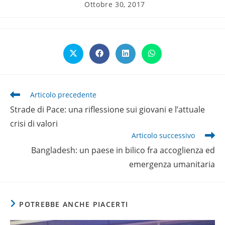
Articolo
Ottobre 30, 2017
pubblicato:
Opens
Opens
Opens
Opens
in
in
in
in
a
a
a
a
new
new
new
new
window
window
window
window
Leggi
Articolo precedente
altri
Strade di Pace: una riflessione sui giovani e l’attuale
articoli
crisi di valori
Articolo successivo
Bangladesh: un paese in bilico fra accoglienza ed
emergenza umanitaria
POTREBBE ANCHE PIACERTI