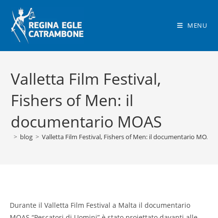
Salta
al
MENU
contenuto
Valletta Film Festival,
Fishers of Men: il
documentario MOAS
>
blog
>
Valletta Film Festival, Fishers of Men: il documentario MOAS
Durante il Valletta Film Festival a Malta il documentario
MOAS “Pescatori di Uomini” è stato proiettato davanti alle