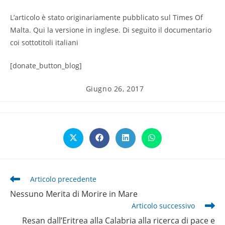
L’articolo è stato originariamente pubblicato sul Times Of
Malta. Qui la versione in inglese. Di seguito il documentario
coi sottotitoli italiani
[donate_button_blog]
Articolo
Giugno 26, 2017
pubblicato:
Opens
Opens
Opens
Opens
in
in
in
in
a
a
a
a
new
new
new
new
window
window
window
window
Leggi
Articolo precedente
altri
Nessuno Merita di Morire in Mare
articoli
Articolo successivo
Resan dall’Eritrea alla Calabria alla ricerca di pace e