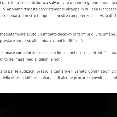
i dare il nostro contributo a salvare vite umane seguendo una idea
oglio. Abbiamo risposto concretamente all’appello di Papa Francesco 
stro denaro, il nostro tempo e le nostre competenze a servizio di ch
diatamente avuto un impatto decisivo in termini di vite umane sa
restare soccorso alle imbarcazioni in difficoltà.
so in mare sono sotto accusa
e la fiducia nei nostri confronti è st
ango dei mass media italiani e non.
rsi per le audizioni presso la Camera e il Senato, Commissioni Sc
 della Marina Militare Italiana e di alcune procure coinvolte. Le in