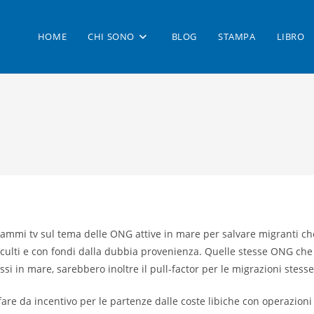
HOME
CHI SONO
BLOG
STAMPA
LIBRO
rammi tv sul tema delle ONG attive in mare per salvare migranti c
cculti e con fondi dalla dubbia provenienza. Quelle stesse ONG che
 in mare, sarebbero inoltre il pull-factor per le migrazioni stesse
are da incentivo per le partenze dalle coste libiche con operazioni