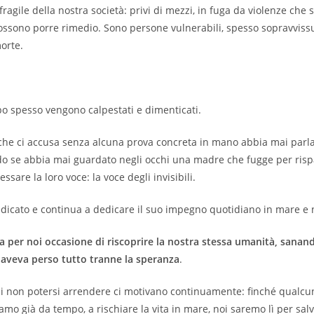
ragile della nostra società: privi di mezzi, in fuga da violenze che 
ssono porre rimedio. Sono persone vulnerabili, spesso sopravvissut
orte.
ppo spesso vengono calpestati e dimenticati.
che ci accusa senza alcuna prova concreta in mano abbia mai parl
o se abbia mai guardato negli occhi una madre che fugge per rispar
are la loro voce: la voce degli invisibili.
edicato e continua a dedicare il suo impegno quotidiano in mare e 
a per noi occasione di riscoprire la nostra stessa umanità, sanand
 aveva perso tutto tranne la speranza
.
 di non potersi arrendere ci motivano continuamente: finché qualcu
amo già da tempo, a rischiare la vita in mare, noi saremo lì per salv