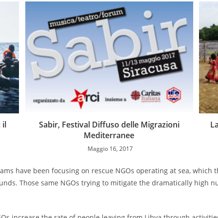
il
Sabir, Festival Diffuso delle Migrazioni
La
Mediterranee
Maggio 16, 2017
ms have been focusing on rescue NGOs operating at sea, which th
unds. Those same NGOs trying to mitigate the dramatically high nu
NGOs increase the rate of people leaving from Libya through activit