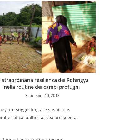
 straordinaria resilienza dei Rohingya
nella routine dei campi profughi
Settembre 10, 2018
ey are suggesting are suspicious
mber of casualties at sea are seen as
ies funded by suspicious means.