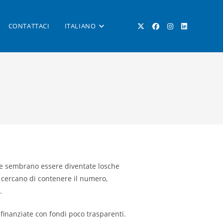
CONTATTACI
ITALIANO
ATTIVA/DISATTIVA
LA
RICERCA
he sembrano essere diventate losche
 cercano di contenere il numero,
SUL
.
 finanziate con fondi poco trasparenti.