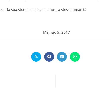
oce, la sua storia insieme alla nostra stessa umanità.
Articolo
Maggio 5, 2017
pubblicato:
Opens
Opens
Opens
Opens
in
in
in
in
a
a
a
a
new
new
new
new
window
window
window
window