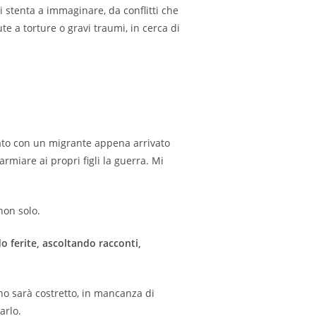
si stenta a immaginare, da conflitti che
e a torture o gravi traumi, in cerca di
ato con un migrante appena arrivato
miare ai propri figli la guerra. Mi
non solo.
o ferite, ascoltando racconti,
no sarà costretto, in mancanza di
arlo.