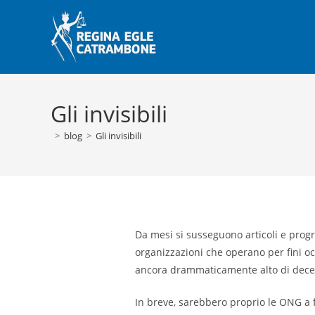
Salta
al
contenuto
Gli invisibili
>
blog
>
Gli invisibili
Da mesi si susseguono articoli e prog
organizzazioni che operano per fini o
ancora drammaticamente alto di decessi
In breve, sarebbero proprio le ONG a f