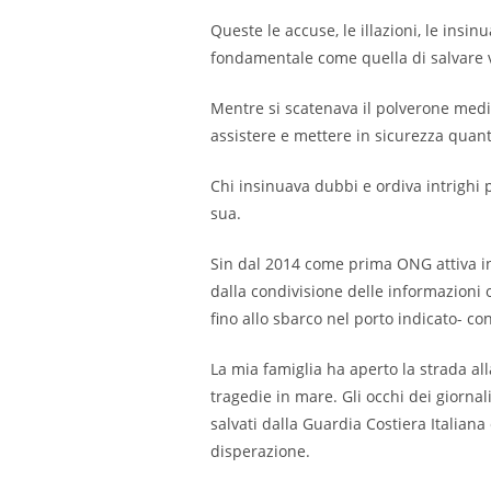
Queste le accuse, le illazioni, le ins
fondamentale come quella di salvare 
Mentre si scatenava il polverone medi
assistere e mettere in sicurezza quan
Chi insinuava dubbi e ordiva intrigh
sua.
Sin dal 2014 come prima ONG attiva in 
dalla condivisione delle informazioni o
fino allo sbarco nel porto indicato- co
La mia famiglia ha aperto la strada all
tragedie in mare. Gli occhi dei giornal
salvati dalla Guardia Costiera Italian
disperazione.