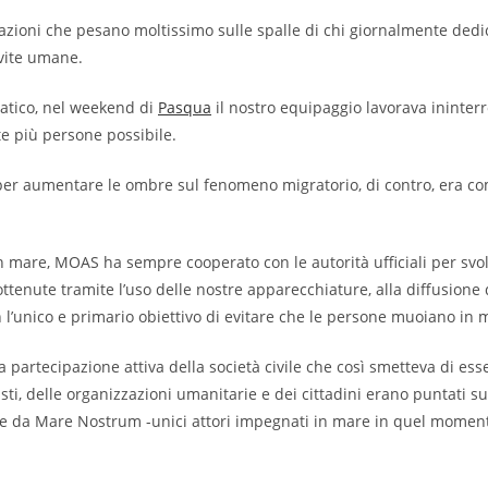
inuazioni che pesano moltissimo sulle spalle di chi giornalmente ded
vite umane.
atico, nel weekend di
Pasqua
il nostro equipaggio lavorava ininterr
te più persone possibile.
i per aumentare le ombre sul fenomeno migratorio, di contro, era 
mare, MOAS ha sempre cooperato con le autorità ufficiali per svolge
ttenute tramite l’uso delle nostre apparecchiature, alla diffusione d
n l’unico e primario obiettivo di evitare che le persone muoiano in 
a partecipazione attiva della società civile che così smetteva di ess
isti, delle organizzazioni umanitarie e dei cittadini erano puntati s
a e da Mare Nostrum -unici attori impegnati in mare in quel momento