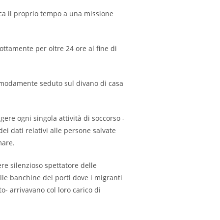
SITO
ica il proprio tempo a una missione
ottamente per oltre 24 ore al fine di
WEB
comodamente seduto sul divano di casa
re ogni singola attività di soccorso -
ei dati relativi alle persone salvate
mare.
ere silenzioso spettatore delle
ulle banchine dei porti dove i migranti
- arrivavano col loro carico di