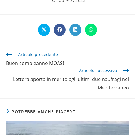
Ottobre 2, 2023
pubblicato:
Opens
Opens
Opens
Opens
in
in
in
in
a
a
a
a
new
new
new
new
window
window
window
window
Leggi
Articolo precedente
altri
Buon compleanno MOAS!
articoli
Articolo successivo
Lettera aperta in merito agli ultimi due naufragi nel
Mediterraneo
POTREBBE ANCHE PIACERTI