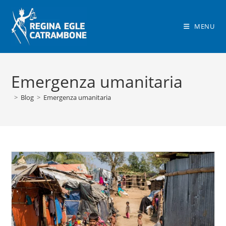
Salta
al
MENU
contenuto
Emergenza umanitaria
>
Blog
>
Emergenza umanitaria