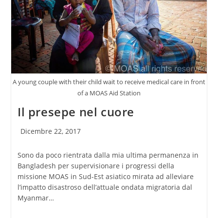
A young couple with their child wait to receive medical care in front
of a MOAS Aid Station
Il presepe nel cuore
Articolo
Dicembre 22, 2017
pubblicato:
Sono da poco rientrata dalla mia ultima permanenza in
Bangladesh per supervisionare i progressi della
missione MOAS in Sud-Est asiatico mirata ad alleviare
l’impatto disastroso dell’attuale ondata migratoria dal
Myanmar…