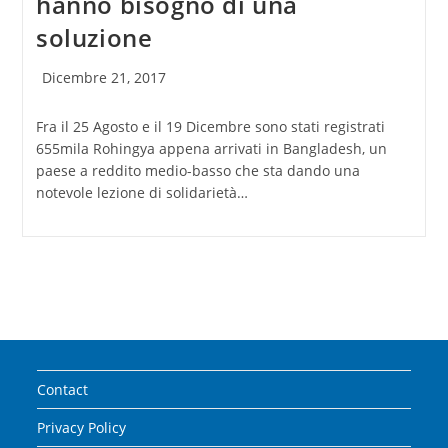
hanno bisogno di una
soluzione
Articolo
Dicembre 21, 2017
pubblicato:
Fra il 25 Agosto e il 19 Dicembre sono stati registrati
655mila Rohingya appena arrivati in Bangladesh, un
paese a reddito medio-basso che sta dando una
notevole lezione di solidarietà…
Contact
Privacy Policy