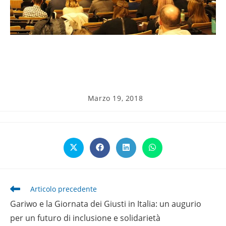
Articolo
Marzo 19, 2018
pubblicato:
Opens
Opens
Opens
Opens
in
in
in
in
a
a
a
a
new
new
new
new
window
window
window
window
Leggi
Articolo precedente
altri
Gariwo e la Giornata dei Giusti in Italia: un augurio
articoli
per un futuro di inclusione e solidarietà