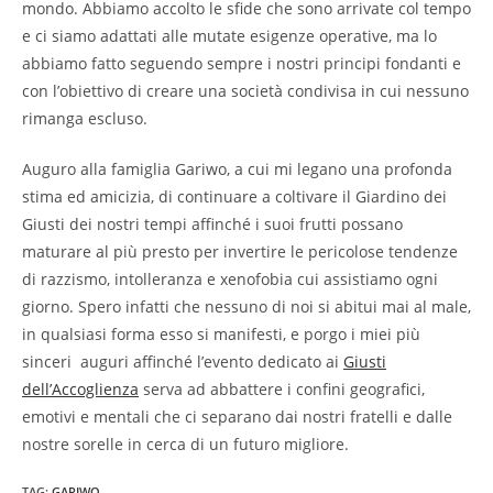
mondo. Abbiamo accolto le sfide che sono arrivate col tempo
e ci siamo adattati alle mutate esigenze operative, ma lo
abbiamo fatto seguendo sempre i nostri principi fondanti e
con l’obiettivo di creare una società condivisa in cui nessuno
rimanga escluso.
Auguro alla famiglia Gariwo, a cui mi legano una profonda
stima ed amicizia, di continuare a coltivare il Giardino dei
Giusti dei nostri tempi affinché i suoi frutti possano
maturare al più presto per invertire le pericolose tendenze
di razzismo, intolleranza e xenofobia cui assistiamo ogni
giorno. Spero infatti che nessuno di noi si abitui mai al male,
in qualsiasi forma esso si manifesti, e porgo i miei più
sinceri auguri affinché l’evento dedicato ai
Giusti
dell’Accoglienza
serva ad abbattere i confini geografici,
emotivi e mentali che ci separano dai nostri fratelli e dalle
nostre sorelle in cerca di un futuro migliore.
TAG
:
GARIWO