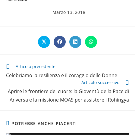
Articolo
Marzo 13, 2018
pubblicato:
Opens
Opens
Opens
Opens
in
in
in
in
a
a
a
a
new
new
new
new
window
window
window
window
Leggi
Articolo precedente
altri
Celebriamo la resilienza e il coraggio delle Donne
articoli
Articolo successivo
Aprire le frontiere del cuore: la Gioventù della Pace di
Anversa e la missione MOAS per assistere i Rohingya
POTREBBE ANCHE PIACERTI